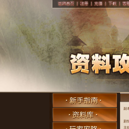
副
剧
主