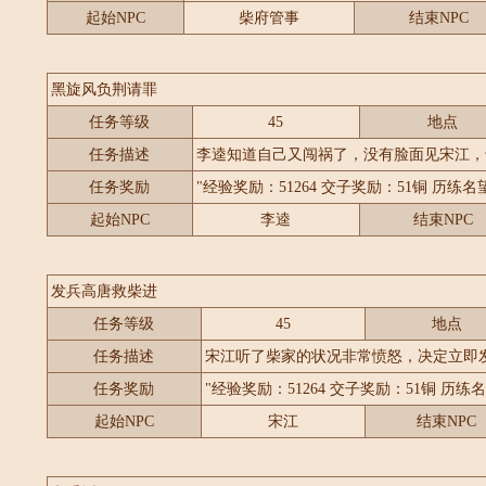
起始NPC
柴府管事
结束NPC
黑旋风负荆请罪
任务等级
45
地点
任务描述
李逵知道自己又闯祸了，没有脸面见宋江，
任务奖励
"经验奖励：51264 交子奖励：51铜 历练名望
起始NPC
李逵
结束NPC
发兵高唐救柴进
任务等级
45
地点
任务描述
宋江听了柴家的状况非常愤怒，决定立即
任务奖励
"经验奖励：51264 交子奖励：51铜 历练名
起始NPC
宋江
结束NPC