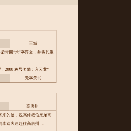
王城
后带回“术”字浮文，并将其重
望：2000 称号奖励：入云龙"
无字天书
高唐州
寄来的信，说高俅叔伯兄弟高
同李逵火速赶往高唐州 …