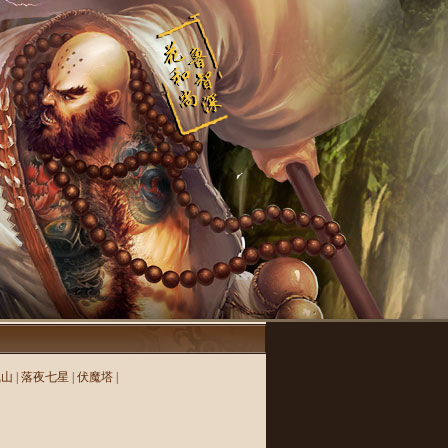
凰山
|
落夜七星
|
伏魔塔
|