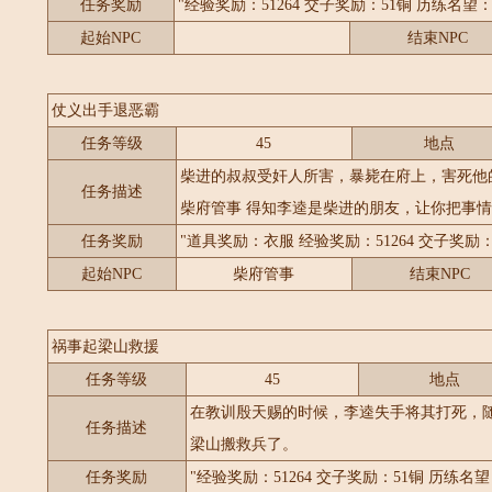
任务奖励
"经验奖励：51264 交子奖励：51铜 历练名望：1
起始NPC
结束NPC
仗义出手退恶霸
任务等级
45
地点
柴进的叔叔受奸人所害，暴毙在府上，害死他
任务描述
柴府管事 得知李逵是柴进的朋友，让你把事
任务奖励
"道具奖励：衣服 经验奖励：51264 交子奖励：
起始NPC
柴府管事
结束NPC
祸事起梁山救援
任务等级
45
地点
在教训殷天赐的时候，李逵失手将其打死，
任务描述
梁山搬救兵了。
任务奖励
"经验奖励：51264 交子奖励：51铜 历练名望：