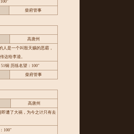
00"
柴府管事
高唐州
的人是一个叫殷天赐的恶霸，
情传达给李逵。
51铜 历练名望：100"
柴府管事
高唐州
随即遭了大祸，为今之计只有去
100"