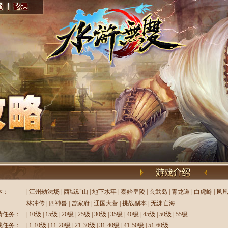
本：
|
江州劫法场
|
西域矿山
|
地下水牢
|
秦始皇陵
|
玄武岛
|
青龙道
|
白虎岭
|
凤
林冲传
|
四神兽
|
曾家府
|
辽国大营
|
挑战副本
|
无渊亡海
情任务：
|
10级
|
15级
|
20级
|
25级
|
30级
|
35级
|
40级
|
45级
|
50级
|
55级
线任务：
|
1-10级
|
11-20级
|
21-30级
|
31-40级
|
41-50级
|
51-60级