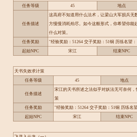
任务等级
45
地点
这高府不知道用什么法术，让梁山大军损兵无
任务描述
方慢慢消耗殆尽。如今这般形式，你希望你能
什么对策。
任务奖励
"经验奖励：51264 交子奖励：51铜 历练名望：1
起始NPC
宋江
结束NPC
天书失效求计策
任务等级
45
地点
宋江的天书所述之法似乎对妖法无可奈何，
任务描述
策
任务奖励
"经验奖励：51264 交子奖励：51铜 历练名望
起始NPC
宋江
结束NPC
飞寻入云龙（一）