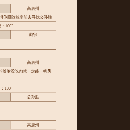
高唐州
咐你跟随戴宗前去寻找公孙胜
：100"
戴宗
高唐州
的吩咐没吃肉就一定能一帆风
：100"
公孙胜
高唐州