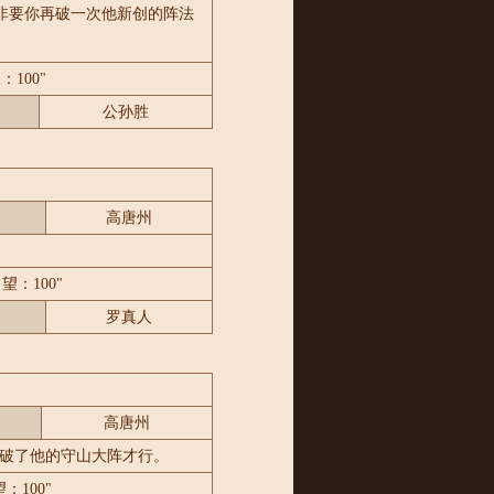
非要你再破一次他新创的阵法
100"
公孙胜
高唐州
。
望：100"
罗真人
高唐州
破了他的守山大阵才行。
：100"