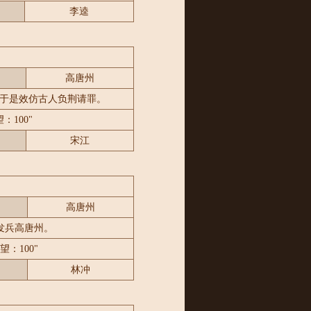
李逵
高唐州
于是效仿古人负荆请罪。
：100"
宋江
高唐州
发兵高唐州。
望：100"
林冲