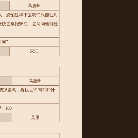
高唐州
数，恐怕这样下去我们只能让对
赶快去禀报宋江，去问问他能处
00"
宋江
高唐州
情况紧急，得快去询问军师计
：100"
吴用