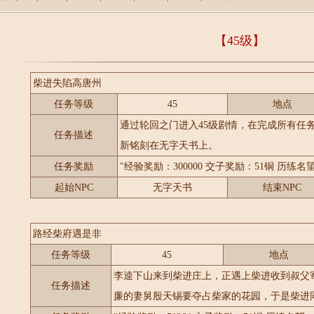
【45级】
柴进失陷高唐州
任务等级
45
地点
通过轮回之门进入45级剧情，在完成所有任务
任务描述
新铭刻在无字天书上。
任务奖励
"经验奖励：300000 交子奖励：51铜 历练名
起始NPC
无字天书
结束NPC
路经柴府遇是非
任务等级
45
地点
李逵下山来到柴进庄上，正遇上柴进收到叔父
任务描述
廉的妻舅殷天锡要夺占柴家的花园，于是柴进