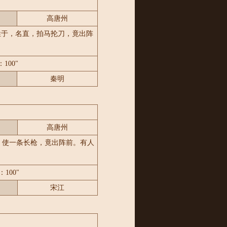
高唐州
姓于，名直，拍马抡刀，竟出阵
100"
秦明
高唐州
，使一条长枪，竟出阵前。有人
100"
宋江