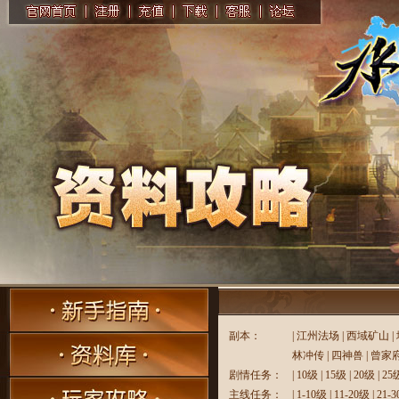
副本：
|
江州法场
|
西域矿山
|
林冲传
|
四神兽
|
曾家
剧情任务：
|
10级
|
15级
|
20级
|
25
主线任务：
|
1-10级
|
11-20级
|
21-