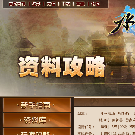
副本：
|
江州法场
|
西域矿山
|
林冲传
|
四神兽
|
曾家
剧情任务：
|
10级
|
15级
|
20级
|
25
主线任务：
|
1-10级
|
11-20级
|
21-